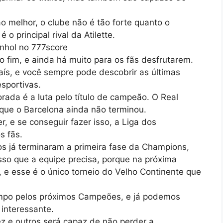
 melhor, o clube não é tão forte quanto o
 o principal rival da Atilette.
nhol no 777score
 fim, e ainda há muito para os fãs desfrutarem.
ís, e você sempre pode descobrir as últimas
esportivas.
rada é a luta pelo título de campeão. O Real
 que o Barcelona ainda não terminou.
, e se conseguir fazer isso, a Liga dos
s fãs.
os já terminaram a primeira fase da Champions,
sso que a equipe precisa, porque na próxima
 e esse é o único torneio do Velho Continente que
tempo pelos próximos Campeões, e já podemos
interessante.
z e outros será capaz de não perder a