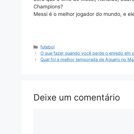
Champions?
Messi é o melhor jogador do mundo, e ele 
Categorias
futebol
Navegação
O que fazer quando você perde o enredo em u
de
Qual foi a melhor temporada de Aguero no Ma
artigos
Deixe um comentário
Comentário