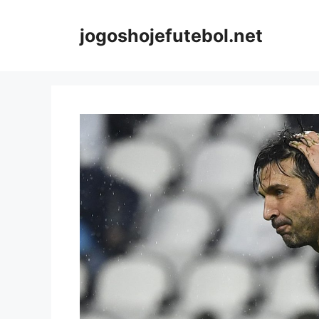
Saltar
para
jogoshojefutebol.net
o
conteúdo