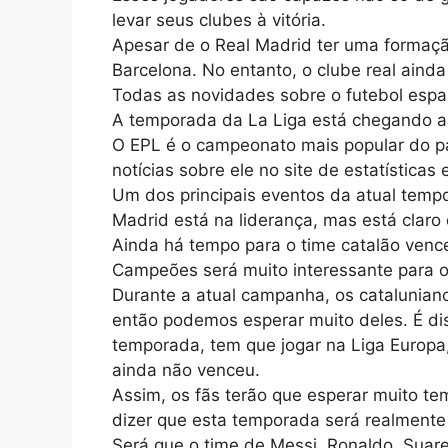
levar seus clubes à vitória.
Apesar de o Real Madrid ter uma formação
Barcelona. No entanto, o clube real ainda é
Todas as novidades sobre o futebol espa
A temporada da La Liga está chegando ao
O EPL é o campeonato mais popular do pa
notícias sobre ele no site de estatísticas 
Um dos principais eventos da atual tempo
Madrid está na liderança, mas está claro
Ainda há tempo para o time catalão vencer
Campeões será muito interessante para o
Durante a atual campanha, os catalunian
então podemos esperar muito deles. É di
temporada, tem que jogar na Liga Europa,
ainda não venceu.
Assim, os fãs terão que esperar muito 
dizer que esta temporada será realmente 
Será que o time de Messi, Ronaldo, Suare