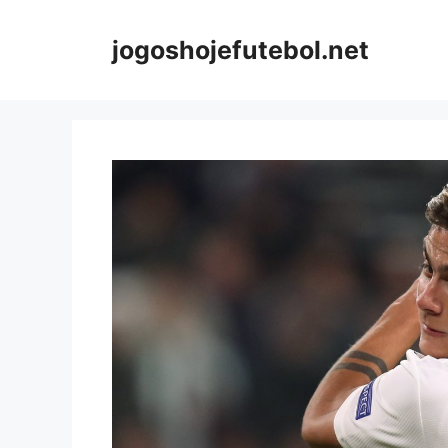
Saltar
para
jogoshojefutebol.net
o
conteúdo