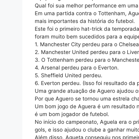
Qual foi sua melhor performance em uma
Em uma partida contra o Tottenham, Ague
mais importantes da história do futebol.
Este foi o primeiro hat-trick da tempora
foram muito bem sucedidos para a equip
1. Manchester City perdeu para o Chelsea
2. Manchester United perdeu para o Liver
3. O Tottenham perdeu para o Manchester
4. Arsenal perdeu para o Everton.
5. Sheffield United perdeu.
6. Everton perdeu. (Isso foi resultado da 
Uma grande atuação de Aguero ajudou os 
Por que Aguero se tornou uma estrela ch
Um bom jogo de Aguera é um resultado nã
é um bom jogador de futebol.
No início do campeonato, Aguela era o pr
gols, e isso ajudou o clube a ganhar muit
Além disso, Agueta conseguiu nos primei